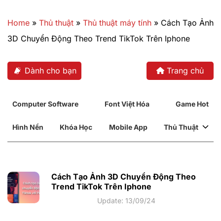
Bỏ
qua
Home
»
Thủ thuật
»
Thủ thuật máy tính
»
Cách Tạo Ảnh
nội
3D Chuyển Động Theo Trend TikTok Trên Iphone
dung
Dành cho bạn
Trang chủ
Computer Software
Font Việt Hóa
Game Hot
Hình Nền
Khóa Học
Mobile App
Thủ Thuật
Cách Tạo Ảnh 3D Chuyển Động Theo
Trend TikTok Trên Iphone
Update: 13/09/24