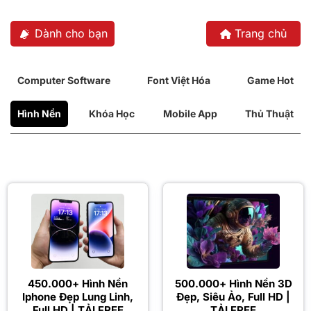
Bỏ
qua
Dành cho bạn
Trang chủ
nội
dung
Computer Software
Font Việt Hóa
Game Hot
Hình Nền
Khóa Học
Mobile App
Thủ Thuật
450.000+ Hình Nền
500.000+ Hình Nền 3D
Iphone Đẹp Lung Linh,
Đẹp, Siêu Ảo, Full HD |
Full HD | TẢI FREE
TẢI FREE