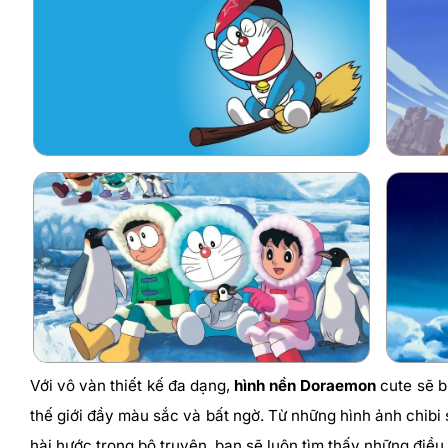
Với vô vàn thiết kế đa dạng,
hình nền Doraemon
cute sẽ b
thế giới đầy màu sắc và bất ngờ. Từ những hình ảnh chib
hài hước trong bộ truyện, bạn sẽ luôn tìm thấy những điều