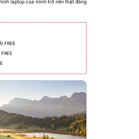
ình laptop của mình trở nên thật đáng
ẢI FREE
I FREE
EE