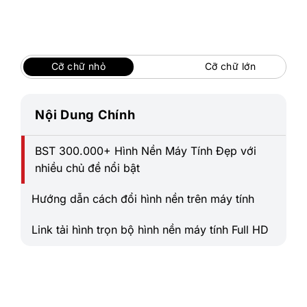
Bỏ
qua
nội
dung
Cỡ chữ nhỏ
Cỡ chữ lớn
Nội Dung Chính
BST 300.000+ Hình Nền Máy Tính Đẹp với
nhiều chủ đề nổi bật
Hướng dẫn cách đổi hình nền trên máy tính
Link tải hình trọn bộ hình nền máy tính Full HD