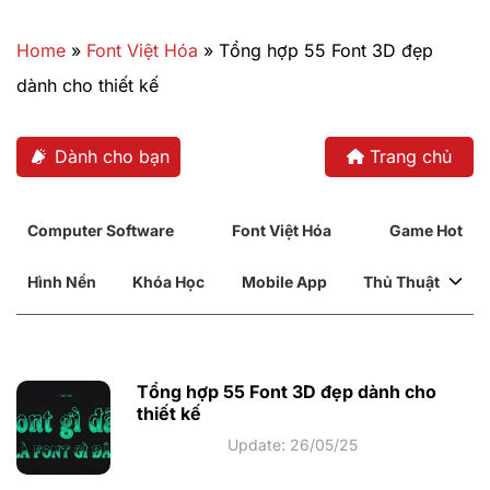
Bỏ
qua
Home
»
Font Việt Hóa
»
Tổng hợp 55 Font 3D đẹp
nội
dành cho thiết kế
dung
Dành cho bạn
Trang chủ
Computer Software
Font Việt Hóa
Game Hot
Hình Nền
Khóa Học
Mobile App
Thủ Thuật
Tổng hợp 55 Font 3D đẹp dành cho
thiết kế
Update: 26/05/25