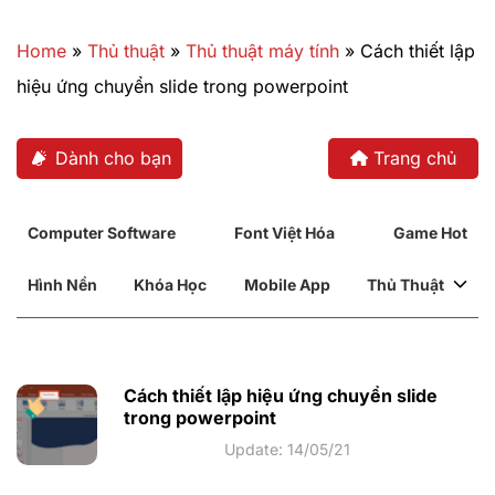
Bỏ
qua
Home
»
Thủ thuật
»
Thủ thuật máy tính
»
Cách thiết lập
nội
hiệu ứng chuyển slide trong powerpoint
dung
Dành cho bạn
Trang chủ
Computer Software
Font Việt Hóa
Game Hot
Hình Nền
Khóa Học
Mobile App
Thủ Thuật
Cách thiết lập hiệu ứng chuyển slide
trong powerpoint
Update: 14/05/21