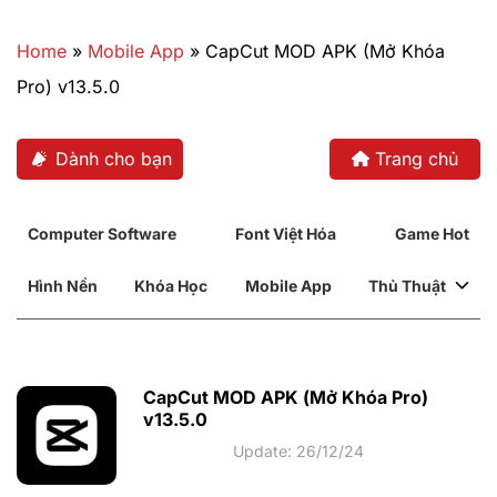
Bỏ
qua
Home
»
Mobile App
»
CapCut MOD APK (Mở Khóa
nội
Pro) v13.5.0
dung
Dành cho bạn
Trang chủ
Computer Software
Font Việt Hóa
Game Hot
Hình Nền
Khóa Học
Mobile App
Thủ Thuật
CapCut MOD APK (Mở Khóa Pro)
v13.5.0
Update: 26/12/24