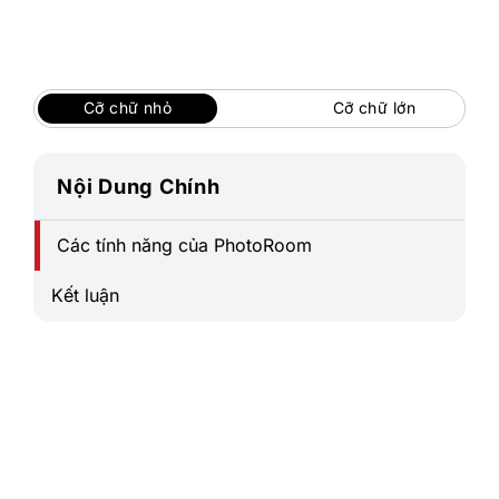
Bỏ
qua
nội
dung
Cỡ chữ nhỏ
Cỡ chữ lớn
Nội Dung Chính
Các tính năng của PhotoRoom
Kết luận