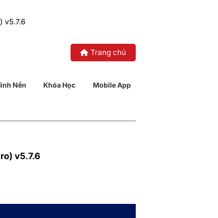
 v5.7.6
Trang chủ
ình Nền
Khóa Học
Mobile App
o) v5.7.6