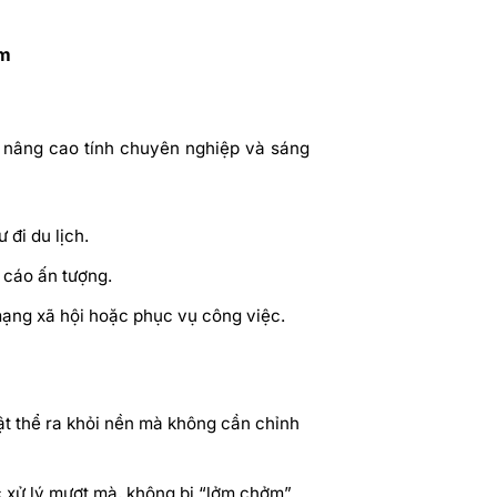
om
 nâng cao tính chuyên nghiệp và sáng
đi du lịch.
 cáo ấn tượng.
ạng xã hội hoặc phục vụ công việc.
ật thể ra khỏi nền mà không cần chỉnh
c xử lý mượt mà, không bị “lởm chởm”