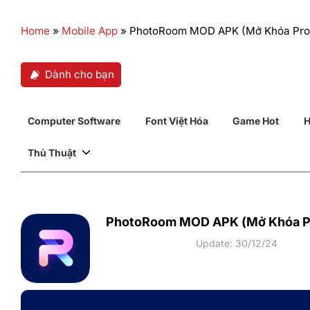
Home
»
Mobile App
»
PhotoRoom MOD APK (Mở Khóa Pro)
Dành cho bạn
Computer Software
Font Việt Hóa
Game Hot
H
Thủ Thuật
PhotoRoom MOD APK (Mở Khóa Pr
Update: 30/12/24