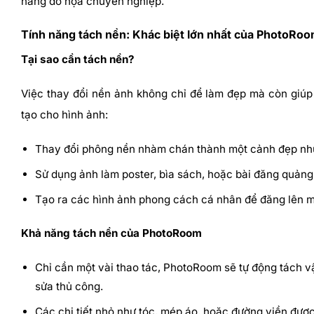
năng đồ họa chuyên nghiệp.
Tính năng tách nền: Khác biệt lớn nhất của PhotoRo
Tại sao cần tách nền?
Việc thay đổi nền ảnh không chỉ để làm đẹp mà còn giúp
tạo cho hình ảnh:
Thay đổi phông nền nhàm chán thành một cảnh đẹp như 
Sử dụng ảnh làm poster, bìa sách, hoặc bài đăng quảng
Tạo ra các hình ảnh phong cách cá nhân để đăng lên m
Khả năng tách nền của PhotoRoom
Chỉ cần một vài thao tác, PhotoRoom sẽ tự động tách v
sửa thủ công.
Các chi tiết nhỏ như tóc, mép áo, hoặc đường viền đượ