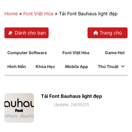
Bỏ
qua
Home
»
Font Việt Hóa
»
Tải Font Bauhaus light đẹp
nội
dung
Dành cho bạn
Trang chủ
Computer Software
Font Việt Hóa
Game Hot
Hình Nền
Khóa Học
Mobile App
Thủ Thuật
Tải Font Bauhaus light đẹp
Update: 24/05/25