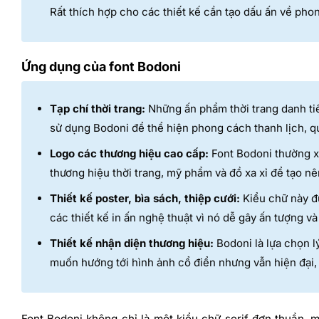
Rất thích hợp cho các thiết kế cần tạo dấu ấn về pho
Ứng dụng của font Bodoni
Tạp chí thời trang:
Những ấn phẩm thời trang danh ti
sử dụng Bodoni để thể hiện phong cách thanh lịch, qu
Logo các thương hiệu cao cấp:
Font Bodoni thường xu
thương hiệu thời trang, mỹ phẩm và đồ xa xỉ để tạo n
Thiết kế poster, bìa sách, thiệp cưới:
Kiểu chữ này đ
các thiết kế in ấn nghệ thuật vì nó dễ gây ấn tượng v
Thiết kế nhận diện thương hiệu:
Bodoni là lựa chọn 
muốn hướng tới hình ảnh cổ điển nhưng vẫn hiện đại, 
Font Bodoni không chỉ là một kiểu chữ serif đơn thuần, m