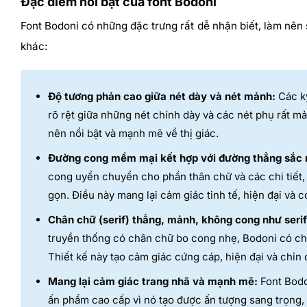
Đặc điểm nổi bật của font Bodoni
Font Bodoni có những đặc trưng rất dễ nhận biết, làm nên s
khác:
Độ tương phản cao giữa nét dày và nét mảnh:
Các ký
rõ rệt giữa những nét chính dày và các nét phụ rất m
nên nổi bật và mạnh mẽ về thị giác.
Đường cong mềm mại kết hợp với đường thẳng sắc 
cong uyển chuyển cho phần thân chữ và các chi tiết,
gọn. Điều này mang lại cảm giác tinh tế, hiện đại và c
Chân chữ (serif) thẳng, mảnh, không cong như serif
truyền thống có chân chữ bo cong nhẹ, Bodoni có ch
Thiết kế này tạo cảm giác cứng cáp, hiện đại và chỉn 
Mang lại cảm giác trang nhã và mạnh mẽ:
Font Bodo
ấn phẩm cao cấp vì nó tạo được ấn tượng sang trọng,