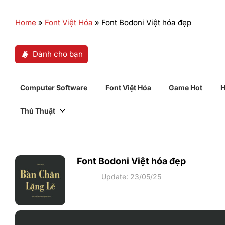
Home
»
Font Việt Hóa
»
Font Bodoni Việt hóa đẹp
Dành cho bạn
Computer Software
Font Việt Hóa
Game Hot
H
Thủ Thuật
Font Bodoni Việt hóa đẹp
Update: 23/05/25