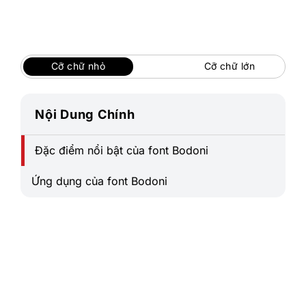
Bỏ
qua
nội
dung
Cỡ chữ nhỏ
Cỡ chữ lớn
Nội Dung Chính
Đặc điểm nổi bật của font Bodoni
Ứng dụng của font Bodoni