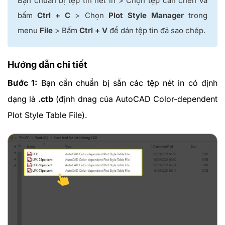
Bạn chuẩn bị tệp tin nét in > Chọn tệp cần chèn và
bấm
Ctrl + C
> Chọn
Plot Style Manager
trong
menu
File
> Bấm
Ctrl + V
để dán tệp tin đã sao chép.
Hướng dẫn chi tiết
Bước 1:
Bạn cần chuẩn bị sẵn các tệp nét in có định
dạng là
.ctb
(định dnag của AutoCAD Color-dependent
Plot Style Table File).