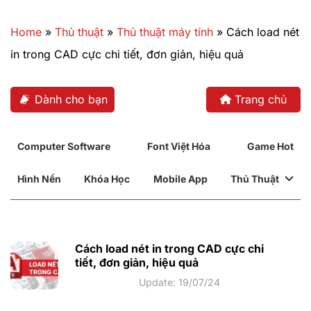
Bỏ
qua
Home
»
Thủ thuật
»
Thủ thuật máy tính
»
Cách load nét
nội
in trong CAD cực chi tiết, đơn giản, hiệu quả
dung
Dành cho bạn
Trang chủ
Computer Software
Font Việt Hóa
Game Hot
Hình Nền
Khóa Học
Mobile App
Thủ Thuật
Cách load nét in trong CAD cực chi
tiết, đơn giản, hiệu quả
Update: 19/07/24