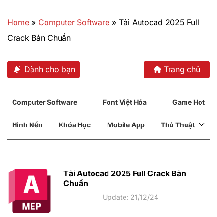
Bỏ
qua
Home
»
Computer Software
»
Tải Autocad 2025 Full
nội
Crack Bản Chuẩn
dung
Dành cho bạn
Trang chủ
Computer Software
Font Việt Hóa
Game Hot
Hình Nền
Khóa Học
Mobile App
Thủ Thuật
Tải Autocad 2025 Full Crack Bản
Chuẩn
Update: 21/12/24