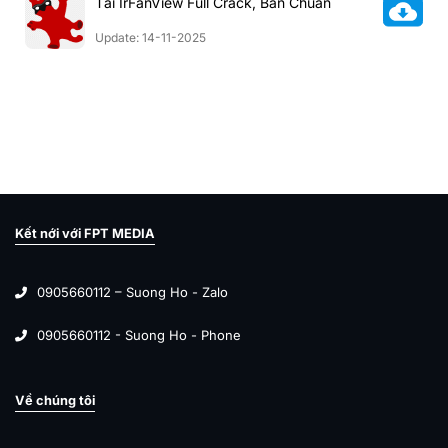
Tải IrFanView Full Crack, Bản Chuẩn
Update: 14-11-2025
Kết nới với FPT MEDIA
0905660112 – Suong Ho - Zalo
0905660112 - Suong Ho - Phone
Về chúng tôi