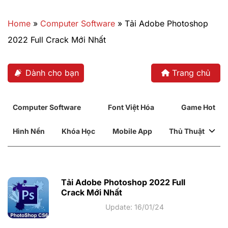
Bỏ
qua
Home
»
Computer Software
»
Tải Adobe Photoshop
nội
2022 Full Crack Mới Nhất
dung
Dành cho bạn
Trang chủ
Computer Software
Font Việt Hóa
Game Hot
Hình Nền
Khóa Học
Mobile App
Thủ Thuật
Tải Adobe Photoshop 2022 Full
Crack Mới Nhất
Update: 16/01/24