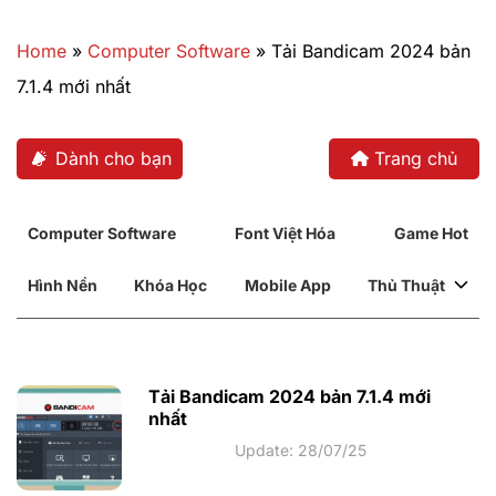
Bỏ
qua
Home
»
Computer Software
»
Tải Bandicam 2024 bản
nội
7.1.4 mới nhất
dung
Dành cho bạn
Trang chủ
Computer Software
Font Việt Hóa
Game Hot
Hình Nền
Khóa Học
Mobile App
Thủ Thuật
Tải Bandicam 2024 bản 7.1.4 mới
nhất
Update: 28/07/25