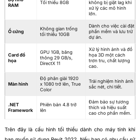
Tối thiểu 8GB
không bị giật lag khi
RAM
xử lý các mô hình
lớn.
Dành cho việc cài đặt
Không gian trống
Ổ cứng
phần mềm và lưu trữ
tối thiểu 10GB
dự án.
Xử lý hình ảnh và đồ
GPU 1GB, băng
Card đồ
họa 3D một cách
thông 29 GB/s,
họa
trơn tru, chất lượng
DirectX 11
cao.
Độ phân giải 1920
Trải nghiệm hình ảnh
Màn hình
x 1080 trở lên, True
sắc nét, chi tiết.
Color
Đảm bảo sự tương
.NET
Phiên bản 4.8 trở
thích và hiệu suất
Framework
lên
cao cho phần mềm.
Trên đây là cấu hình tối thiểu dành cho máy tính khi
bạn muốn sử dụng Revit 2022. Nếu bạn có nhu cầu sử