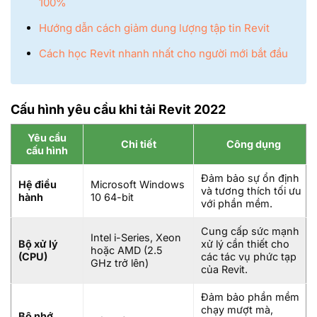
100%
Hướng dẫn cách giảm dung lượng tập tin Revit
Cách học Revit nhanh nhất cho người mới bắt đầu
Cấu hình yêu cầu khi tải Revit 2022
Yêu cầu
Chi tiết
Công dụng
cấu hình
Đảm bảo sự ổn định
Hệ điều
Microsoft Windows
và tương thích tối ưu
hành
10 64-bit
với phần mềm.
Cung cấp sức mạnh
Intel i-Series, Xeon
Bộ xử lý
xử lý cần thiết cho
hoặc AMD (2.5
(CPU)
các tác vụ phức tạp
GHz trở lên)
của Revit.
Đảm bảo phần mềm
chạy mượt mà,
Bộ nhớ