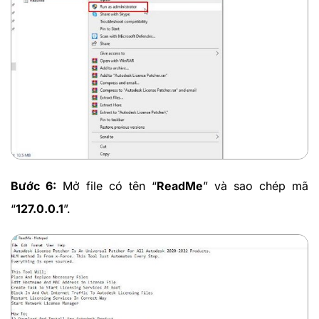
Bước 6:
Mở file có tên “
ReadMe
” và sao chép mã
“
127.0.0.1
”.