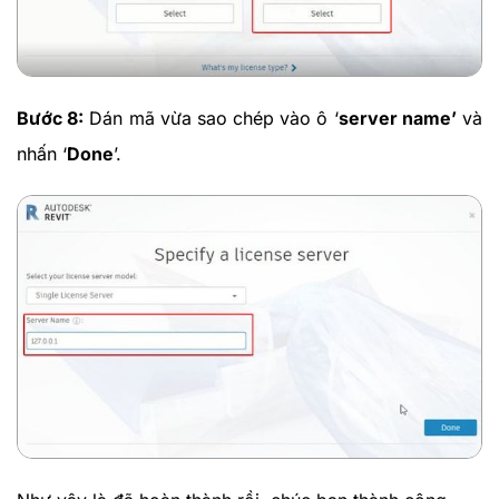
Bước 8:
Dán mã vừa sao chép vào ô ‘
server name’
và
nhấn ‘
Done
’.