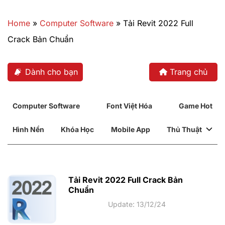
Bỏ
qua
Home
»
Computer Software
»
Tải Revit 2022 Full
nội
Crack Bản Chuẩn
dung
Dành cho bạn
Trang chủ
Computer Software
Font Việt Hóa
Game Hot
Hình Nền
Khóa Học
Mobile App
Thủ Thuật
Tải Revit 2022 Full Crack Bản
Chuẩn
Update: 13/12/24