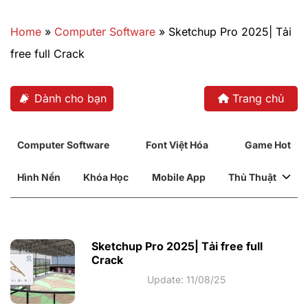
Bỏ
qua
Home
»
Computer Software
»
Sketchup Pro 2025| Tải
nội
free full Crack
dung
Dành cho bạn
Trang chủ
Computer Software
Font Việt Hóa
Game Hot
Hình Nền
Khóa Học
Mobile App
Thủ Thuật
Sketchup Pro 2025| Tải free full
Crack
Update: 11/08/25