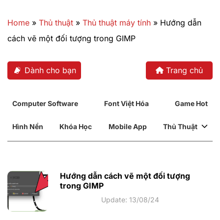
Bỏ
qua
Home
»
Thủ thuật
»
Thủ thuật máy tính
»
Hướng dẫn
nội
cách vẽ một đối tượng trong GIMP
dung
Dành cho bạn
Trang chủ
Computer Software
Font Việt Hóa
Game Hot
Hình Nền
Khóa Học
Mobile App
Thủ Thuật
Hướng dẫn cách vẽ một đối tượng
trong GIMP
Update: 13/08/24