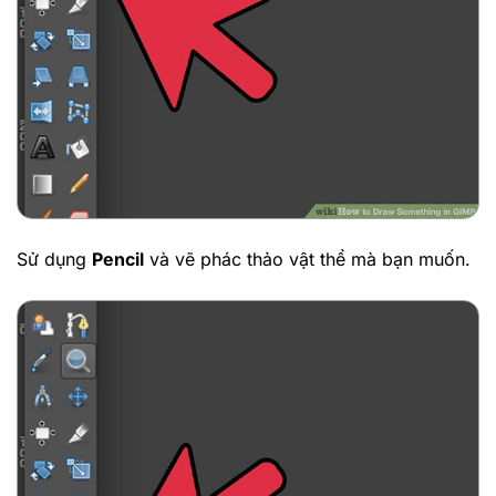
Sử dụng
Pencil
và vẽ phác thảo vật thể mà bạn muốn.