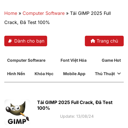
Bỏ
qua
Home
»
Computer Software
»
Tải GIMP 2025 Full
nội
Crack, Đã Test 100%
dung
Dành cho bạn
Trang chủ
Computer Software
Font Việt Hóa
Game Hot
Hình Nền
Khóa Học
Mobile App
Thủ Thuật
Tải GIMP 2025 Full Crack, Đã Test
100%
Update: 13/08/24